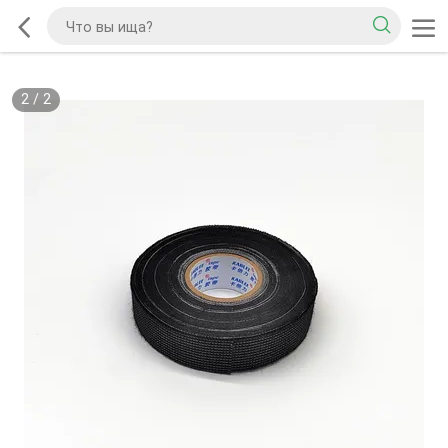
2
/
2