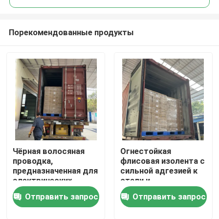
Порекомендованные продукты
Чёрная волосяная
Огнестойкая
Главная страница
проводка,
флисовая изолента с
предназначенная для
сильной адгезией к
электрических
стали и
Продукция
проводов,
устойчивостью к
Отправить запрос
Отправить запрос
обеспечивающая
химическим
уменьшение
веществам и
Ролики